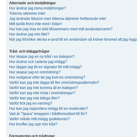
Alternativ och inställningar
Hur ändrar jag mina inställningar?
Tiderna stämmer inte!
Jag ändrade tidszon men tiderna stämmer fortfarande inte!
Mitt språk finns inte med i listan!
Hur kan jag visa en bild tillsammans med mitt användarnamn?
Hur ändrar jag min titel?
När jag försöker skicka e-post till en användare så kräver forumet att jag logg
Tråd- och inläggsfrågor
Hur skapar jag en ny tråd i en kategori?
Hur ändrar och raderar jag inlägg?
Hur lägger jag till en signatur till mitt inlägg?
Hur skapar jag en omröstning?
Hur redigerar eller tar jag bort en omröstning?
Varför kan jag inte lägga till fler omröstningsalternativ?
Varför kan jag inte komma åt en kategori?
Varför kan jag inte rösta i omröstningar?
Varför kan jag inte bifoga filer?
Varför fick jag en varning?
Hur kan jag rapportera inlägg till en moderator?
Vad är “Spara”-knappen i trådformuläret till för?
Varför måste mitt inlägg godkännas?
Hur knuffar jag upp min tråd?
Formatering och trådtyper