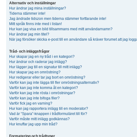
Alternativ och inställningar
Hur ändrar jag mina inställningar?
Tiderna stämmer inte!
Jag ändrade tidszon men tiderna stämmer fortfarande inte!
Mitt språk finns inte med i listan!
Hur kan jag visa en bild tillsammans med mitt användarnamn?
Hur ändrar jag min titel?
När jag försöker skicka e-post till en användare så kräver forumet att jag logg
Tråd- och inläggsfrågor
Hur skapar jag en ny tråd i en kategori?
Hur ändrar och raderar jag inlägg?
Hur lägger jag till en signatur till mitt inlägg?
Hur skapar jag en omröstning?
Hur redigerar eller tar jag bort en omröstning?
Varför kan jag inte lägga till fler omröstningsalternativ?
Varför kan jag inte komma åt en kategori?
Varför kan jag inte rösta i omröstningar?
Varför kan jag inte bifoga filer?
Varför fick jag en varning?
Hur kan jag rapportera inlägg till en moderator?
Vad är “Spara”-knappen i trådformuläret till för?
Varför måste mitt inlägg godkännas?
Hur knuffar jag upp min tråd?
Formatering och trådtyper