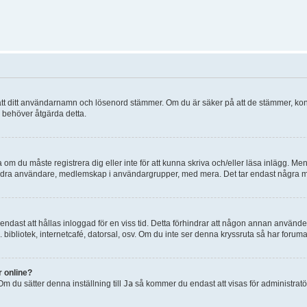
 om att ditt användarnamn och lösenord stämmer. Om du är säker på att de stämmer, kont
ch behöver åtgärda detta.
 om du måste registrera dig eller inte för att kunna skriva och/eller läsa inlägg. Men 
 andra användare, medlemskap i användargrupper, med mera. Det tar endast några mi
dast att hållas inloggad för en viss tid. Detta förhindrar att någon annan använder s
bibliotek, internetcafé, datorsal, osv. Om du inte ser denna kryssruta så har forum
r online?
 Om du sätter denna inställning till
Ja
så kommer du endast att visas för administrat