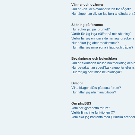
Vänner och ovänner
Vad är vän- och ovännerlistan för något?
Hur lägger jag till / tar jag bort användare f
Sökning på forumet
Hur söker jag på forumet?
Varför får jag inga träffar på min sökning?
Varför får jag en tom sida när jag försöker 
Hur söker jag efter medlemmar?
Hur hittar jag mina egna inlägg och trådar?
Bevakningar och bokmärken
Vad är skillnaden mellan bokmärkning och 
Hur bevakar jag specifika kategorier eller t
Hur tar jag bort mina bevakningar?
Bilagor
Vilka bilagor tillåts på detta forum?
Hur hittar jag alla mina bilagor?
Om phpBB3
Vem har gjort detta forum?
Varför finns inte funktionen X?
Vem ska jag kontakta med juridiska ärende