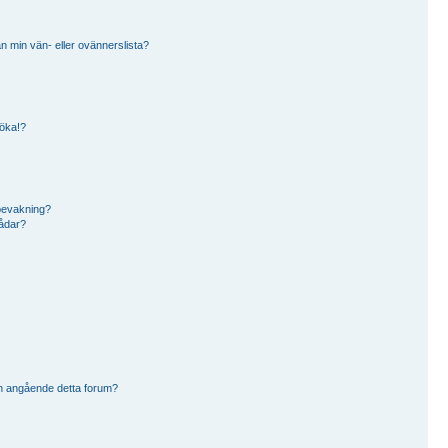
rån min vän- eller ovännerslista?
söka!?
bevakning?
rådar?
n angående detta forum?