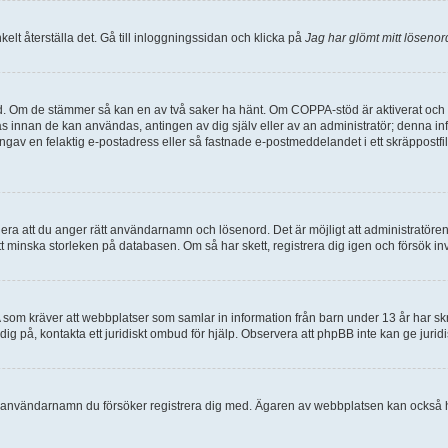
lt återställa det. Gå till inloggningssidan och klicka på
Jag har glömt mitt lösenor
d. Om de stämmer så kan en av två saker ha hänt. Om COPPA-stöd är aktiverat och d
eras innan de kan användas, antingen av dig själv eller av an administratör; denna 
angav en felaktig e-postadress eller så fastnade e-postmeddelandet i ett skräppostfi
lera att du anger rätt användarnamn och lösenord. Det är möjligt att administratören
 minska storleken på databasen. Om så har skett, registrera dig igen och försök in
A som kräver att webbplatser som samlar in information från barn under 13 år har skri
a dig på, kontakta ett juridiskt ombud för hjälp. Observera att phpBB inte kan ge jur
det användarnamn du försöker registrera dig med. Ägaren av webbplatsen kan också ha 