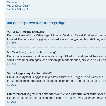
Vad är notiser?
Vad är låsta trådar?
Vad är trådikoner?
Inloggnings- och registreringsfrågor
Varför kan jag inte logga in?
Det finns flera möjliga förklaringar till detta. Först och främst, försäkra dig
forumet. Det är också möjligt att administratören har gjort en felinställning o
Upp
Varför måste jag ens registrera mig?
Det är det inte säkert att du måste, det är upp till administratören att bestämma
som till exempel visningsbilder, personliga meddelanden, skicka e-post till
Upp
Varför loggas jag ut automatiskt?
Om du inte kryssar i
Logga in mig automatiskt
när du loggar in så kommer du en
in. Detta rekommenderas inte om du besöker forumet från en delad dator, t.ex. 
Upp
Hur förhindrar jag att mitt användarnamn visas i listorna över vilka som ä
I kontrollpanelen under “Inställningar” finns alternativet
Dölj att jag är online
.
Upp