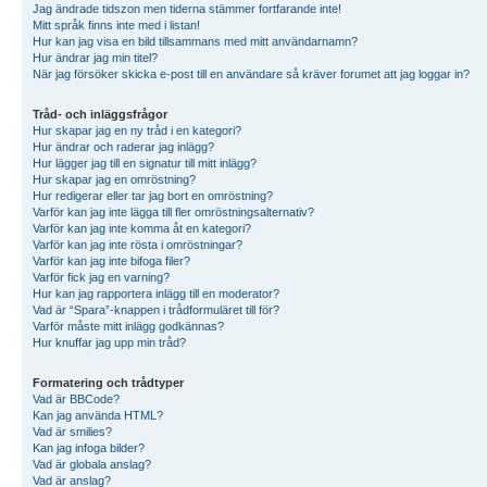
Jag ändrade tidszon men tiderna stämmer fortfarande inte!
Mitt språk finns inte med i listan!
Hur kan jag visa en bild tillsammans med mitt användarnamn?
Hur ändrar jag min titel?
När jag försöker skicka e-post till en användare så kräver forumet att jag loggar in?
Tråd- och inläggsfrågor
Hur skapar jag en ny tråd i en kategori?
Hur ändrar och raderar jag inlägg?
Hur lägger jag till en signatur till mitt inlägg?
Hur skapar jag en omröstning?
Hur redigerar eller tar jag bort en omröstning?
Varför kan jag inte lägga till fler omröstningsalternativ?
Varför kan jag inte komma åt en kategori?
Varför kan jag inte rösta i omröstningar?
Varför kan jag inte bifoga filer?
Varför fick jag en varning?
Hur kan jag rapportera inlägg till en moderator?
Vad är “Spara”-knappen i trådformuläret till för?
Varför måste mitt inlägg godkännas?
Hur knuffar jag upp min tråd?
Formatering och trådtyper
Vad är BBCode?
Kan jag använda HTML?
Vad är smilies?
Kan jag infoga bilder?
Vad är globala anslag?
Vad är anslag?