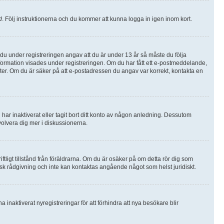
d
. Följ instruktionerna och du kommer att kunna logga in igen inom kort.
u under registreringen angav att du är under 13 år så måste du följa
information visades under registreringen. Om du har fått ett e-postmeddelande,
lter. Om du är säker på att e-postadressen du angav var korrekt, kontakta en
 har inaktiverat eller tagit bort ditt konto av någon anledning. Dessutom
volvera dig mer i diskussionerna.
ftligt tillstånd från föräldrarna. Om du är osäker på om detta rör dig som
idisk rådgivning och inte kan kontaktas angående något som helst juridiskt.
inaktiverat nyregistreringar för att förhindra att nya besökare blir