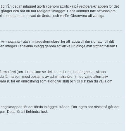
d från det att inlägget gjorts) genom att klicka på
redigera
-knappen för det
ga gånger och när du har redigerat inlägget. Detta kommer inte att visas om
a ett meddelande om vad de ändrat och varför. Observera att vanliga
 min signatur
-rutan i inläggsformuläret för att lägga till din signatur till ditt
uren infogas i enskilda inlägg genom att klicka ur
Infoga min signatur
-rutan i
sformuläret (om du inte kan se detta har du inte behörighet att skapa
v du får ha som mest bestäms av administratören) med varje alternativ
 (0 för en omröstning som aldrig tar slut) och till sist kan du välja om
ngsknappen för det första inlägget i tråden. Om ingen har röstat så går det
n. Detta för att förhindra fusk.