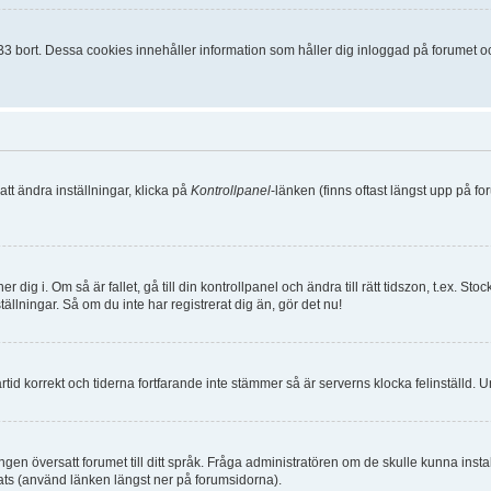
 bort. Dessa cookies innehåller information som håller dig inloggad på forumet och 
att ändra inställningar, klicka på
Kontrollpanel
-länken (finns oftast längst upp på fo
 dig i. Om så är fallet, gå till din kontrollpanel och ändra till rätt tidszon, t.ex. 
ällningar. Så om du inte har registrerat dig än, gör det nu!
martid korrekt och tiderna fortfarande inte stämmer så är serverns klocka felinställd.
ar ingen översatt forumet till ditt språk. Fråga administratören om de skulle kunna in
ats (använd länken längst ner på forumsidorna).