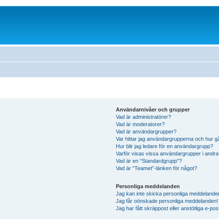
Användarnivåer och grupper
Vad är administratörer?
Vad är moderatorer?
Vad är användargrupper?
Var hittar jag användargrupperna och hur g
Hur blir jag ledare för en användargrupp?
Varför visas vissa användargrupper i andra
Vad är en “Standardgrupp”?
Vad är “Teamet”-länken för något?
Personliga meddelanden
Jag kan inte skicka personliga meddelande
Jag får oönskade personliga meddelanden!
Jag har fått skräppost eller anstötliga e-p