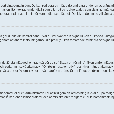
bort dina egna inlägg. Du kan redigera ett inlägg (ibland bara under en begränsad ti
nas en liten textrad under ditt inlägg efter att du redigerat det, som visar hur mån
n moderator eller administratör som redigerat inlägget. Dock kan de om de vill lämn
detta gör du via din kontrollpanel. När du väl skapat din signatur kan du kryssa i
Infoga
g genom att ändra inställningarna i din profil (du kan fortfarande förhindra att signat
ar det första inlägget i en tråd) så bör du se “Skapa omröstning”-fliken under inlägg
och sedan minst två alternativ i “Omröstningsalternativ”-rutan (hur många alternati
välja under “Alternativ per användare”, en gräns för hur länge omröstningen ska vara
rator eller en administratör. För att redigera en omröstning klickar du på redigeri
tat så kan endast moderatorer och administratörer redigera eller ta bort omröstninge