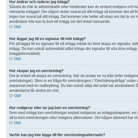
Hur ändrar och raderar jag inlägg?
Såvida du inte är administratör eller moderator kan du endast redigera och ta 
relevanta inlägget. Om någon redan svarat på ditt inlägg så kommer det att fin
ingen har svarat på ditt inlägg. Det kommer inte heller att visas om det är e
användare inte kan ta bort ett inlägg om det redan besvarats.
Upp
Hur lägger jag till en signatur till mitt inlägg?
För att lägga till en signatur till ett inlägg måste du först skapa en signatur, 
inlägg. Du kan också automatiskt alltid infoga din signatur till alla dina inläg
inläggsformuläret).
Upp
Hur skapar jag en omröstning?
Det är enkelt att skapa en omröstning. När du postar en ny tråd (eller rediger
omröstningar). Skriv in en fråga för omröstningen i “Omröstningsfråga”-rutan 
separerat med en radbrytning. Du kan också välja det antal val användaren får 
användarna får ändra sin röst.
Upp
Hur redigerar eller tar jag bort en omröstning?
Som med inlägg kan omröstningar endast redigeras av inläggsskaparen, en mode
att ta bort omröstningen eller redigera alternativen. Om någon däremot har rös
Upp
Varför kan jag inte lägga till fler omröstningsalternativ?