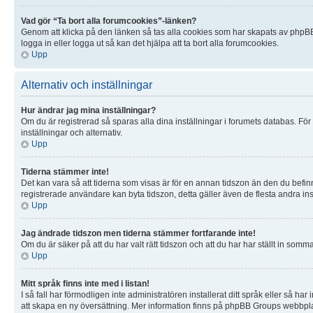
Vad gör “Ta bort alla forumcookies”-länken?
Genom att klicka på den länken så tas alla cookies som har skapats av phpBB3
logga in eller logga ut så kan det hjälpa att ta bort alla forumcookies.
Upp
Alternativ och inställningar
Hur ändrar jag mina inställningar?
Om du är registrerad så sparas alla dina inställningar i forumets databas. För 
inställningar och alternativ.
Upp
Tiderna stämmer inte!
Det kan vara så att tiderna som visas är för en annan tidszon än den du befinner
registrerade användare kan byta tidszon, detta gäller även de flesta andra inst
Upp
Jag ändrade tidszon men tiderna stämmer fortfarande inte!
Om du är säker på att du har valt rätt tidszon och att du har har ställt in som
Upp
Mitt språk finns inte med i listan!
I så fall har förmodligen inte administratören installerat ditt språk eller så h
att skapa en ny översättning. Mer information finns på phpBB Groups webbpl