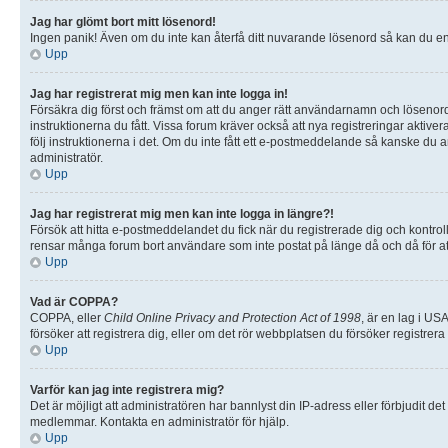
Jag har glömt bort mitt lösenord!
Ingen panik! Även om du inte kan återfå ditt nuvarande lösenord så kan du enke
Upp
Jag har registrerat mig men kan inte logga in!
Försäkra dig först och främst om att du anger rätt användarnamn och lösenor
instruktionerna du fått. Vissa forum kräver också att nya registreringar aktiv
följ instruktionerna i det. Om du inte fått ett e-postmeddelande så kanske du 
administratör.
Upp
Jag har registrerat mig men kan inte logga in längre?!
Försök att hitta e-postmeddelandet du fick när du registrerade dig och kontrol
rensar många forum bort användare som inte postat på länge då och då för att
Upp
Vad är COPPA?
COPPA, eller
Child Online Privacy and Protection Act of 1998
, är en lag i US
försöker att registrera dig, eller om det rör webbplatsen du försöker registrer
Upp
Varför kan jag inte registrera mig?
Det är möjligt att administratören har bannlyst din IP-adress eller förbjudit 
medlemmar. Kontakta en administratör för hjälp.
Upp