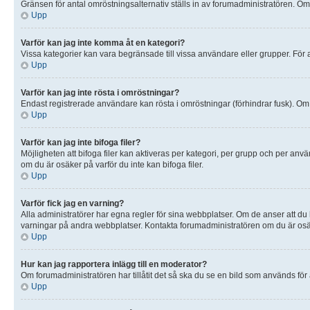
Gränsen för antal omröstningsalternativ ställs in av forumadministratören. Om du
Upp
Varför kan jag inte komma åt en kategori?
Vissa kategorier kan vara begränsade till vissa användare eller grupper. För a
Upp
Varför kan jag inte rösta i omröstningar?
Endast registrerade användare kan rösta i omröstningar (förhindrar fusk). Om 
Upp
Varför kan jag inte bifoga filer?
Möjligheten att bifoga filer kan aktiveras per kategori, per grupp och per använ
om du är osäker på varför du inte kan bifoga filer.
Upp
Varför fick jag en varning?
Alla administratörer har egna regler för sina webbplatser. Om de anser att du
varningar på andra webbplatser. Kontakta forumadministratören om du är osäk
Upp
Hur kan jag rapportera inlägg till en moderator?
Om forumadministratören har tillåtit det så ska du se en bild som används för
Upp