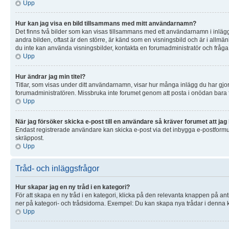
Upp
Hur kan jag visa en bild tillsammans med mitt användarnamn?
Det finns två bilder som kan visas tillsammans med ett användarnamn i inlägg. D
andra bilden, oftast är den större, är känd som en visningsbild och är i allmän
du inte kan använda visningsbilder, kontakta en forumadministratör och fråga 
Upp
Hur ändrar jag min titel?
Titlar, som visas under ditt användarnamn, visar hur många inlägg du har gjort 
forumadministratören. Missbruka inte forumet genom att posta i onödan bara för 
Upp
När jag försöker skicka e-post till en användare så kräver forumet att jag 
Endast registrerade användare kan skicka e-post via det inbygga e-postformulä
skräppost.
Upp
Tråd- och inläggsfrågor
Hur skapar jag en ny tråd i en kategori?
För att skapa en ny tråd i en kategori, klicka på den relevanta knappen på ant
ner på kategori- och trådsidorna. Exempel: Du kan skapa nya trådar i denna ka
Upp