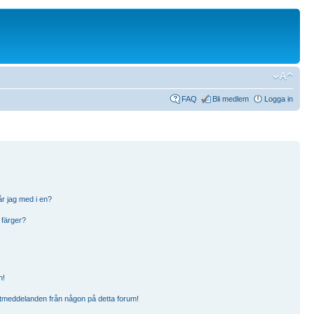
FAQ
Bli medlem
Logga in
år jag med i en?
 färger?
n!
ostmeddelanden från någon på detta forum!