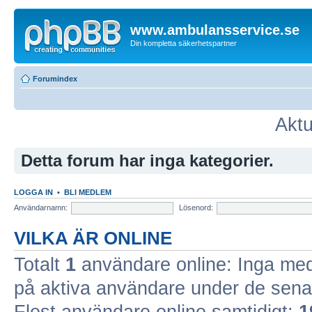
www.ambulansservice.se
Din kompletta säkerhetspartner
Forumindex
Aktu
Detta forum har inga kategorier.
LOGGA IN
•
BLI MEDLEM
Användarnamn:
Lösenord:
VILKA ÄR ONLINE
Totalt
1
användare online: Inga med
på aktiva användare under de sena