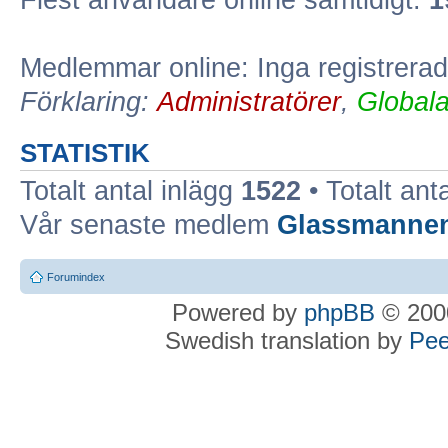
Flest användare online samtidigt:
1
Medlemmar online: Inga registrera
Förklaring:
Administratörer
,
Global
STATISTIK
Totalt antal inlägg
1522
• Totalt ant
Vår senaste medlem
Glassmanne
Forumindex
Powered by
phpBB
© 2000
Swedish translation by
Pee